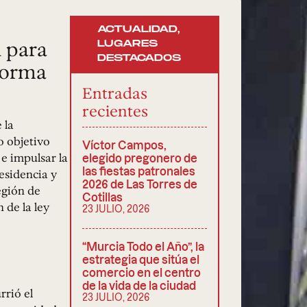
ACTUALIDAD
,
 para
LUGARES
DESTACADOS
forma
Entradas
recientes
 la
o objetivo
Víctor Campos,
 e impulsar la
elegido pregonero de
las fiestas patronales
esidencia y
2026 de Las Torres de
egión de
Cotillas
 de la ley
23 JULIO, 2026
“Murcia Todo el Año”, la
estrategia que sitúa el
comercio en el centro
de la vida de la ciudad
rrió el
23 JULIO, 2026