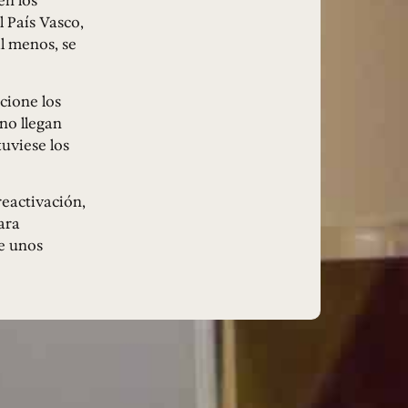
en los
l País Vasco,
al menos, se
cione los
no llegan
uviese los
reactivación,
ara
te unos