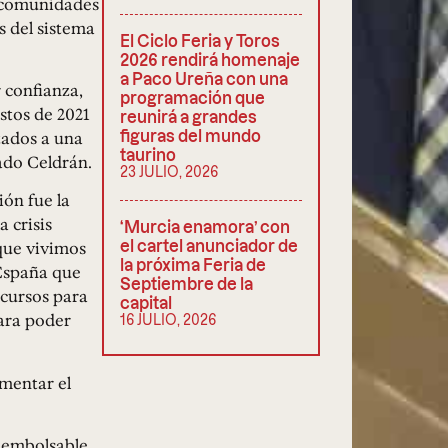
s comunidades
s del sistema
El Ciclo Feria y Toros
2026 rendirá homenaje
a Paco Ureña con una
 confianza,
programación que
stos de 2021
reunirá a grandes
figuras del mundo
tados a una
taurino
ado Celdrán.
23 JULIO, 2026
ión fue la
 crisis
‘Murcia enamora’ con
el cartel anunciador de
 que vivimos
la próxima Feria de
 España que
Septiembre de la
cursos para
capital
ara poder
16 JULIO, 2026
ementar el
reembolsable