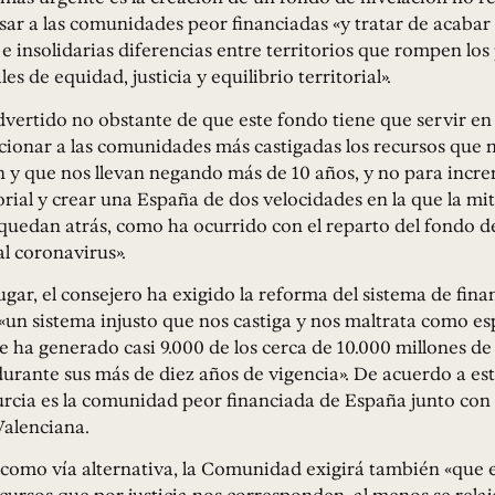
r a las comunidades peor financiadas «y tratar de acabar a
s e insolidarias diferencias entre territorios que rompen los
es de equidad, justicia y equilibrio territorial».
vertido no obstante de que este fondo tiene que servir en
cionar a las comunidades más castigadas los recursos que 
 y que nos llevan negando más de 10 años, y no para incre
orial y crear una España de dos velocidades en la que la mit
quedan atrás, como ha ocurrido con el reparto del fondo 
al coronavirus».
gar, el consejero ha exigido la reforma del sistema de fina
un sistema injusto que nos castiga y nos maltrata como es
 ha generado casi 9.000 de los cerca de 10.000 millones de
ante sus más de diez años de vigencia». De acuerdo a este
rcia es la comunidad peor financiada de España junto con 
alenciana.
 como vía alternativa, la Comunidad exigirá también «que 