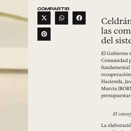
COMPARTIR
Celdrán
las com
del sis
El Gobierno r
Comunidad pa
fundamental e
recuperación 
Hacienda, Jav
Murcia (BORM)
presupuestar
El conse
La elaboració