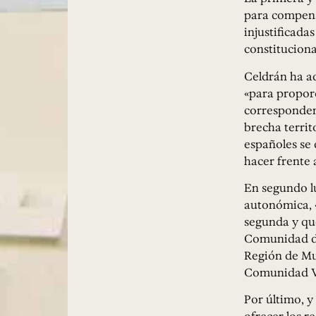
para compensa
injustificada
constitucional
Celdrán ha ad
«para propor
corresponden
brecha territ
españoles se 
hacer frente 
En segundo lu
autonómica, «
segunda y que
Comunidad dur
Región de Mu
Comunidad V
Por último, y