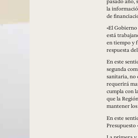
pasado año, 
la informació
de financiació
«El Gobierno 
está trabajan
en tiempo y f
respuesta de
En este senti
segunda comu
sanitaria, no
requerirá ma
cumpla con l
que la Región
mantener los 
En este senti
Presupuesto «
La primera y 