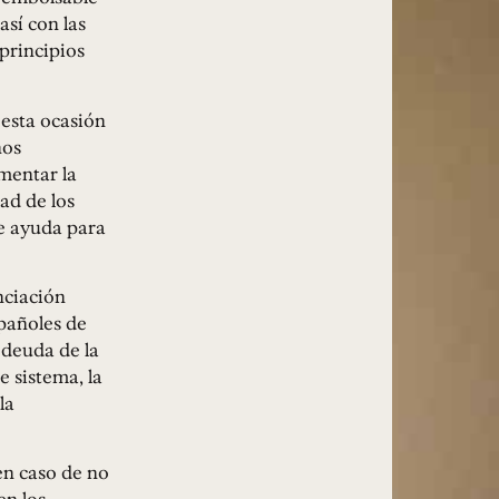
sí con las
 principios
 esta ocasión
nos
mentar la
ad de los
de ayuda para
nciación
pañoles de
 deuda de la
 sistema, la
la
en caso de no