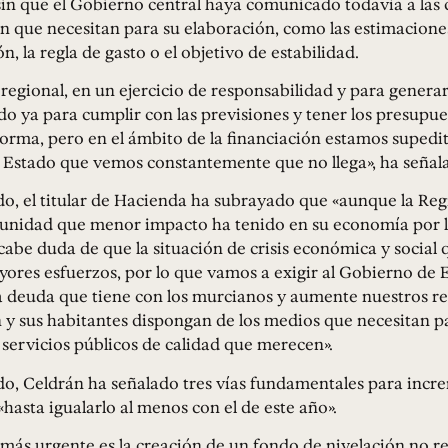
sin que el Gobierno central haya comunicado todavía a la
n que necesitan para su elaboración, como las estimacione
n, la regla de gasto o el objetivo de estabilidad.
regional, en un ejercicio de responsabilidad y para generar
do ya para cumplir con las previsiones y tener los presupue
orma, pero en el ámbito de la financiación estamos supedi
l Estado que vemos constantemente que no llega», ha señal
do, el titular de Hacienda ha subrayado que «aunque la Reg
nidad que menor impacto ha tenido en su economía por la
 cabe duda de que la situación de crisis económica y social
yores esfuerzos, por lo que vamos a exigir al Gobierno de
a deuda que tiene con los murcianos y aumente nuestros re
 y sus habitantes dispongan de los medios que necesitan p
servicios públicos de calidad que merecen».
do, Celdrán ha señalado tres vías fundamentales para incr
hasta igualarlo al menos con el de este año».
más urgente es la creación de un fondo de nivelación no 