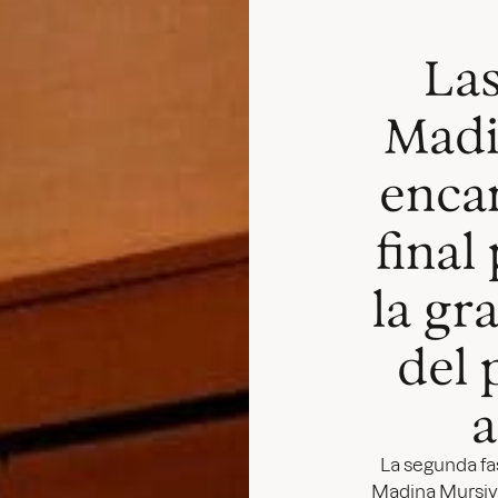
Las
Madi
encar
final
la gr
del 
a
La segunda fa
Madina Mursiya