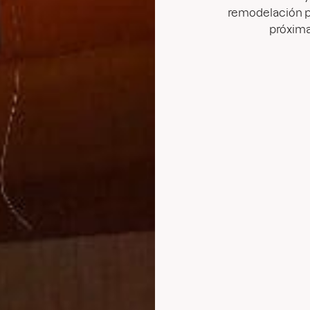
remodelación pa
próxima