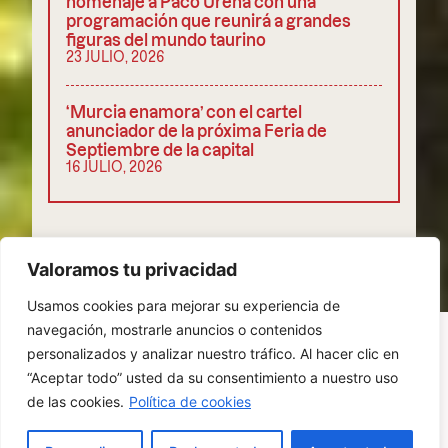
homenaje a Paco Ureña con una
programación que reunirá a grandes
figuras del mundo taurino
23 JULIO, 2026
‘Murcia enamora’ con el cartel
anunciador de la próxima Feria de
Septiembre de la capital
16 JULIO, 2026
COMPARTIR
Valoramos tu privacidad
Usamos cookies para mejorar su experiencia de
navegación, mostrarle anuncios o contenidos
personalizados y analizar nuestro tráfico. Al hacer clic en
“Aceptar todo” usted da su consentimiento a nuestro uso
POLÍTICA DE PRIVACIDAD
COOKIES
de las cookies.
Política de cookies
AVISO LEGAL
ES