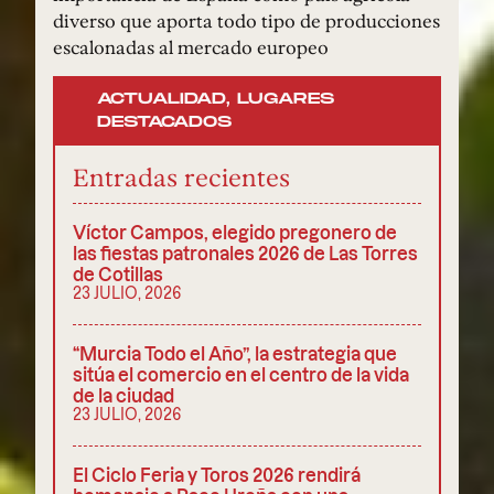
diverso que aporta todo tipo de producciones
escalonadas al mercado europeo
ACTUALIDAD
,
LUGARES
DESTACADOS
Entradas recientes
Víctor Campos, elegido pregonero de
las fiestas patronales 2026 de Las Torres
de Cotillas
23 JULIO, 2026
“Murcia Todo el Año”, la estrategia que
sitúa el comercio en el centro de la vida
de la ciudad
23 JULIO, 2026
El Ciclo Feria y Toros 2026 rendirá