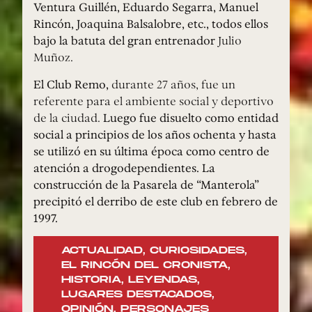
Ventura Guillén, Eduardo Segarra, Manuel
Rincón, Joaquina Balsalobre, etc., todos ellos
bajo la batuta del gran entrenador
Julio
Muñoz.
El Club Remo,
durante 27 años, fue un
referente para el ambiente social y deportivo
de la ciudad.
Luego fue disuelto como entidad
social a principios de los años ochenta y hasta
se utilizó en su última época como centro de
atención a drogodependientes. La
construcción de la Pasarela de “Manterola”
precipitó el derribo de este club en febrero de
1997.
ACTUALIDAD
,
CURIOSIDADES
,
EL RINCÓN DEL CRONISTA
,
HISTORIA
,
LEYENDAS
,
LUGARES DESTACADOS
,
OPINIÓN
,
PERSONAJES