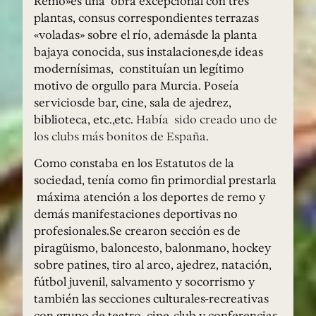
Remo»es una obra excepcional con tres
plantas, consus correspondientes terrazas
«voladas» sobre el río, ademásde la planta
bajaya conocida, sus instalaciones,de ideas
modernísimas, constituían un legítimo
motivo de orgullo para Murcia. Poseía
serviciosde bar, cine, sala de ajedrez,
biblioteca, etc.,etc.
Había sido creado uno de
los clubs más bonitos de España
.
Como constaba en los Estatutos de la
sociedad, tenía como fin primordial prestarla
máxima atención a los deportes de remo y
demás manifestaciones deportivas no
profesionales.Se crearon sección es de
piragüismo, baloncesto, balonmano, hockey
sobre patines, tiro al arco, ajedrez, natación,
fútbol juvenil, salvamento y socorrismo y
también las secciones culturales-recreativas
con grupo de teatro, cine-club y conferencias.