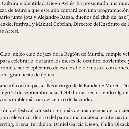
e Cultura e Identidad, Diego Avilés, ha presentado una nue
azza de Murcia que este año contará con una programación
sario junto Jota y Alejandro Baeza, dueños del club de jazz ‘
 del festival; y Manuel Cebrián, Director del Instituto de l
as Artes).
 Club, único club de jazz de la Región de Murcia, cumple ve
 para celebrarlo, durante los meses de octubre, noviembre 
 promete ser el epicentro de este estilo de música con concie
 una gran fiesta de época.
rrancará con un pasacalles a cargo de la Banda de Murcia Di
ingo 22 de septiembre a las 12:00 horas, recorriendo alguna
es más emblemáticas del centro de la ciudad.
ón del festival consistirá en más de una decena de concie
ran relevancia dentro del panorama nacional e internacion
rring, Erena Terakubo, Daniel García Diego, Philip Dizack