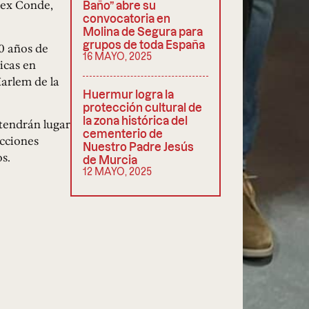
lex Conde,
Baño” abre su
convocatoria en
Molina de Segura para
grupos de toda España
20 años de
16 MAYO, 2025
icas en
Harlem de la
Huermur logra la
protección cultural de
la zona histórica del
 tendrán lugar
cementerio de
ecciones
Nuestro Padre Jesús
s.
de Murcia
12 MAYO, 2025