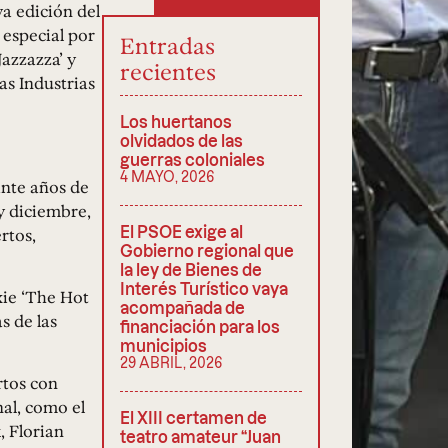
va edición del
 especial por
Entradas
Jazzazza’ y
recientes
as Industrias
Los huertanos
olvidados de las
guerras coloniales
4 MAYO, 2026
inte años de
y diciembre,
El PSOE exige al
rtos,
Gobierno regional que
la ley de Bienes de
Interés Turístico vaya
xie ‘The Hot
acompañada de
s de las
financiación para los
municipios
29 ABRIL, 2026
rtos con
al, como el
El XIII certamen de
, Florian
teatro amateur “Juan