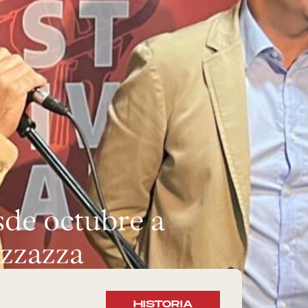
sde octubre a
azzazza
HISTORIA