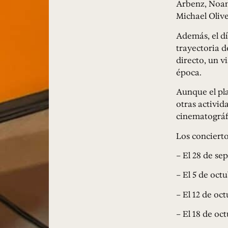
Arbenz, Noam
Michael Olive
Además, el dí
trayectoria d
directo, un v
época.
Aunque el pla
otras activid
cinematográfi
Los conciert
– El 28 de se
– El 5 de oct
– El 12 de oc
– El 18 de o