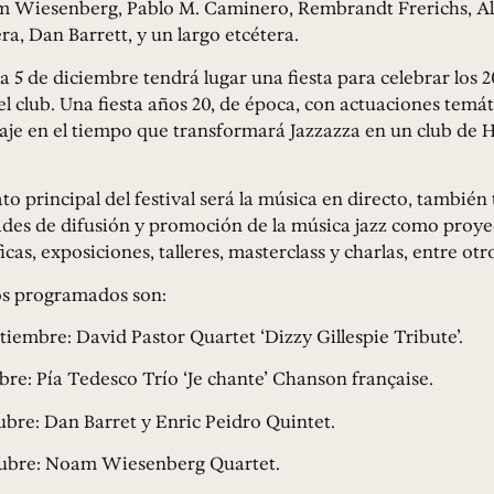
 Wiesenberg, Pablo M. Caminero, Rembrandt Frerichs, A
ra, Dan Barrett, y un largo etcétera.
a 5 de diciembre tendrá lugar una fiesta para celebrar los 
el club. Una fiesta años 20, de época, con actuaciones temát
iaje en el tiempo que transformará Jazzazza en un club de 
to principal del festival será la música en directo, también
ades de difusión y promoción de la música jazz como proy
cas, exposiciones, talleres, masterclass y charlas, entre otro
os programados son:
ptiembre: David Pastor Quartet ‘Dizzy Gillespie Tribute’.
ubre: Pía Tedesco Trío ‘Je chante’ Chanson française.
tubre: Dan Barret y Enric Peidro Quintet.
ctubre: Noam Wiesenberg Quartet.