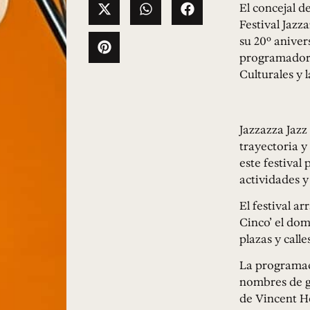
El concejal d
Festival Jazz
su 20º aniver
programadores
Culturales y l
Jazzazza Jazz
trayectoria y
este festival
actividades y
El festival a
Cinco’ el dom
plazas y call
La programaci
nombres de g
de Vincent He