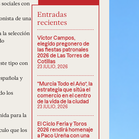
 sociales con
Entradas
gonista de una
recientes
 la selección
Víctor Campos,
do
elegido pregonero de
las fiestas patronales
2026 de Las Torres de
Cotillas
ste tipo con
23 JULIO, 2026
española y
“Murcia Todo el Año”, la
estrategia que sitúa el
do los
comercio en el centro
de la vida de la ciudad
23 JULIO, 2026
ida para la
El Ciclo Feria y Toros
culo que los
2026 rendirá homenaje
a Paco Ureña con una