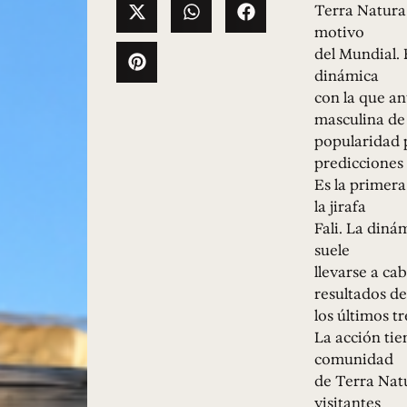
Terra Natura
motivo
del Mundial. 
dinámica
con la que an
masculina de 
popularidad 
predicciones
Es la primera
la jirafa
Fali. La diná
suele
llevarse a ca
resultados de
los últimos t
La acción tie
comunidad
de Terra Natu
visitantes