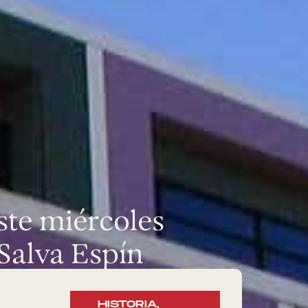
ste miércoles
Salva Espín
HISTORIA
,