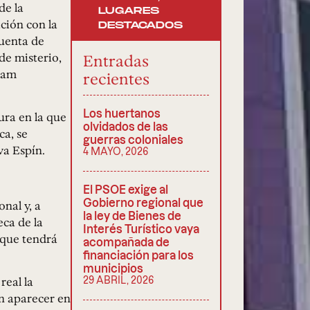
de la
LUGARES
ción con la
DESTACADOS
cuenta de
de misterio,
Entradas
gram
recientes
Los huertanos
tura en la que
olvidados de las
ca, se
guerras coloniales
va Espín.
4 MAYO, 2026
El PSOE exige al
Gobierno regional que
nal y, a
la ley de Bienes de
ca de la
Interés Turístico vaya
 que tendrá
acompañada de
financiación para los
municipios
real la
29 ABRIL, 2026
án aparecer en