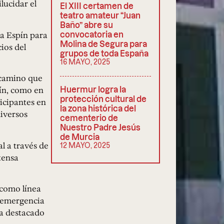
lucidar el
El XIII certamen de
teatro amateur “Juan
Baño” abre su
 a Espín para
convocatoria en
Molina de Segura para
ios del
grupos de toda España
16 MAYO, 2025
 camino que
pín, como en
Huermur logra la
protección cultural de
icipantes en
la zona histórica del
iversos
cementerio de
Nuestro Padre Jesús
de Murcia
l a través de
12 MAYO, 2025
tensa
 como línea
e emergencia
ha destacado