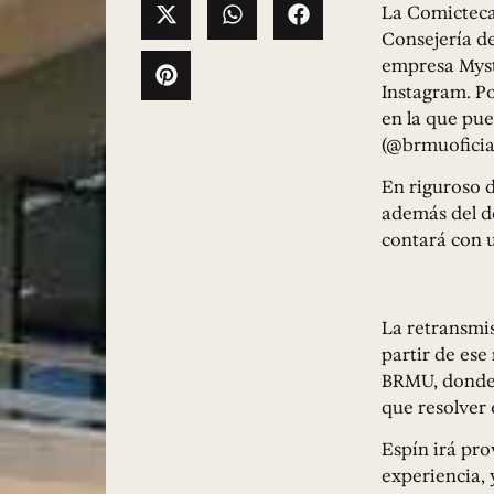
La Comicteca
Consejería de
empresa Myste
Instagram. Po
en la que pue
(@brmuoficial
En riguroso d
además del de
contará con u
La retransmis
partir de ese
BRMU, donde 
que resolver 
Espín irá pro
experiencia, 