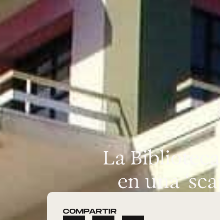
La Bibliotec
en una ‘sc
COMPARTIR