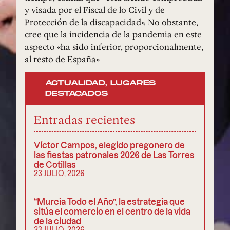
y visada por el Fiscal de lo Civil y de
Protección de la discapacidad». No obstante,
cree que la incidencia de la pandemia en este
aspecto «ha sido inferior, proporcionalmente,
al resto de España»
ACTUALIDAD
,
LUGARES
DESTACADOS
Entradas recientes
Víctor Campos, elegido pregonero de
las fiestas patronales 2026 de Las Torres
de Cotillas
23 JULIO, 2026
“Murcia Todo el Año”, la estrategia que
sitúa el comercio en el centro de la vida
de la ciudad
23 JULIO, 2026