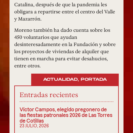
Catalina, después de que la pandemia les
obligara a repartirse entre el centro del Valle
y Mazarrón.
Moreno también ha dado cuenta sobre los
450 voluntarios que ayudan
desinteresadamente en la Fundación y sobre
los proyectos de viviendas de alquiler que
tienen en marcha para evitar desahucios,
entre otros.
ACTUALIDAD
,
PORTADA
Entradas recientes
Víctor Campos, elegido pregonero de
las fiestas patronales 2026 de Las Torres
de Cotillas
23 JULIO, 2026