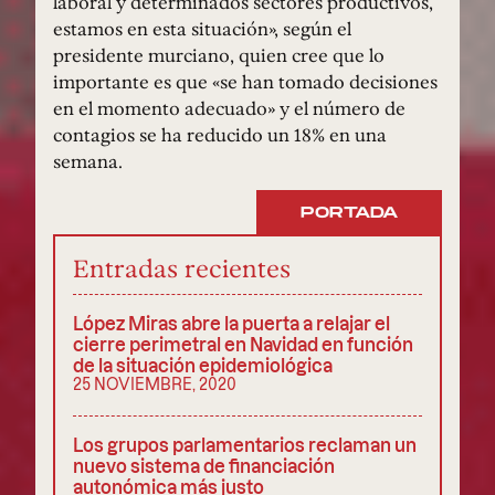
laboral y determinados sectores productivos,
estamos en esta situación», según el
presidente murciano, quien cree que lo
importante es que «se han tomado decisiones
en el momento adecuado» y el número de
contagios se ha reducido un 18% en una
semana.
PORTADA
Entradas recientes
López Miras abre la puerta a relajar el
cierre perimetral en Navidad en función
de la situación epidemiológica
25 NOVIEMBRE, 2020
Los grupos parlamentarios reclaman un
nuevo sistema de financiación
autonómica más justo