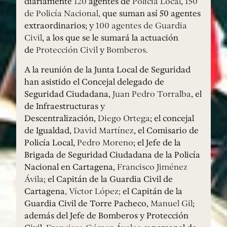
diariamente
120
agentes de
Policia Local
,
150
de Policía Nacional,
que suman así 50 agentes
extraordinarios; y
100 agentes de Guardia
Civil
, a los que se le sumará la actuación
de
Protección Civil
y
Bomberos.
A la reunión de la Junta Local de Seguridad
han asistido el Concejal delegado de
Seguridad Ciudadana,
Juan Pedro Torralba
, el
de Infraestructuras y
Descentralización,
Diego Ortega
; el concejal
de Igualdad,
David Martínez
, el Comisario de
Policía Local,
Pedro Moreno
; el Jefe de la
Brigada de Seguridad Ciudadana de la Policía
Nacional en Cartagena,
Francisco Jiménez
Ávila
; el Capitán de la Guardia Civil de
Cartagena
, Víctor López;
el Capitán de la
Guardia Civil de Torre Pacheco,
Manuel Gil
;
además del Jefe de Bomberos y Protección