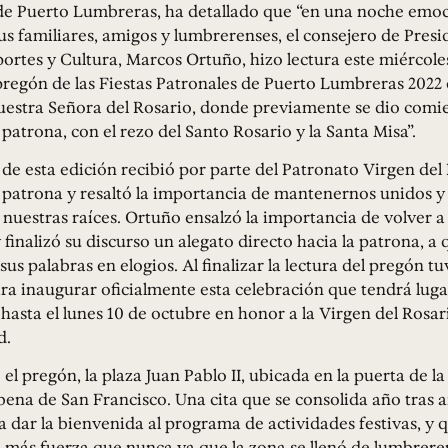
 de Puerto Lumbreras, ha detallado que “en una noche emo
s familiares, amigos y lumbrerenses, el consejero de Presi
rtes y Cultura, Marcos Ortuño, hizo lectura este miércoles
pregón de las Fiestas Patronales de Puerto Lumbreras 2022 e
uestra Señora del Rosario, donde previamente se dio comie
 patrona, con el rezo del Santo Rosario y la Santa Misa”.
de esta edición recibió por parte del Patronato Virgen del 
 patrona y resaltó la importancia de mantenernos unidos y
 nuestras raíces. Ortuño ensalzó la importancia de volver a
y finalizó su discurso un alegato directo hacia la patrona, a
us palabras en elogios. Al finalizar la lectura del pregón tu
a inaugurar oficialmente esta celebración que tendrá luga
 hasta el lunes 10 de octubre en honor a la Virgen del Rosar
d.
el pregón, la plaza Juan Pablo II, ubicada en la puerta de la 
bena de San Francisco. Una cita que se consolida año tras
a dar la bienvenida al programa de actividades festivas, y 
 más fuerza que nunca ya que la zona se llenó de lumbreren