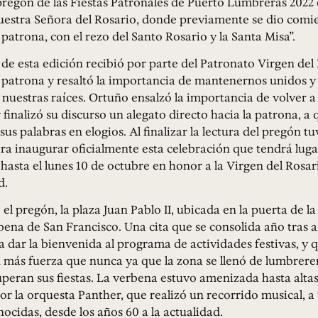
pregón de las Fiestas Patronales de Puerto Lumbreras 2022 e
uestra Señora del Rosario, donde previamente se dio comie
 patrona, con el rezo del Santo Rosario y la Santa Misa”.
de esta edición recibió por parte del Patronato Virgen del 
 patrona y resaltó la importancia de mantenernos unidos y
 nuestras raíces. Ortuño ensalzó la importancia de volver a
y finalizó su discurso un alegato directo hacia la patrona, a
us palabras en elogios. Al finalizar la lectura del pregón tu
a inaugurar oficialmente esta celebración que tendrá luga
 hasta el lunes 10 de octubre en honor a la Virgen del Rosar
d.
el pregón, la plaza Juan Pablo II, ubicada en la puerta de la 
bena de San Francisco. Una cita que se consolida año tras
a dar la bienvenida al programa de actividades festivas, y 
 más fuerza que nunca ya que la zona se llenó de lumbreren
peran sus fiestas. La verbena estuvo amenizada hasta altas
 la orquesta Panther, que realizó un recorrido musical, a 
ocidas, desde los años 60 a la actualidad.