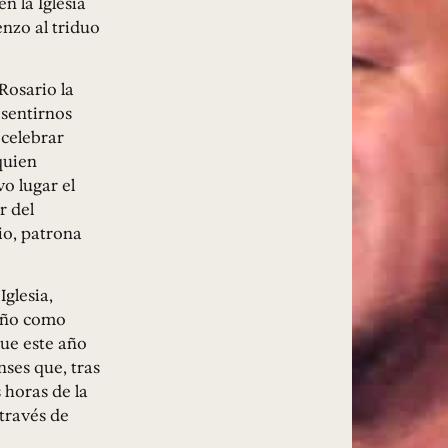
n la Iglesia
nzo al triduo
Rosario la
 sentirnos
 celebrar
 quien
vo lugar el
r del
io, patrona
Iglesia,
 año como
que este año
ses que, tras
 horas de la
través de