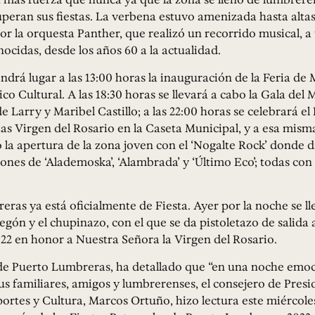
peran sus fiestas. La verbena estuvo amenizada hasta altas
 la orquesta Panther, que realizó un recorrido musical, a 
ocidas, desde los años 60 a la actualidad.
ndrá lugar a las 13:00 horas la inauguración de la Feria de
ico Cultural. A las 18:30 horas se llevará a cabo la Gala del 
 Larry y Maribel Castillo; a las 22:00 horas se celebrará el 
s Virgen del Rosario en la Caseta Municipal, y a esa mism
o la apertura de la zona joven con el ‘Nogalte Rock’ donde 
iones de ‘Alademoska’, ‘Alambrada’ y ‘Último Eco’; todas con
ras ya está oficialmente de Fiesta. Ayer por la noche se ll
egón y el chupinazo, con el que se da pistoletazo de salida a
22 en honor a Nuestra Señora la Virgen del Rosario.
 de Puerto Lumbreras, ha detallado que “en una noche emo
s familiares, amigos y lumbrerenses, el consejero de Presi
rtes y Cultura, Marcos Ortuño, hizo lectura este miércoles