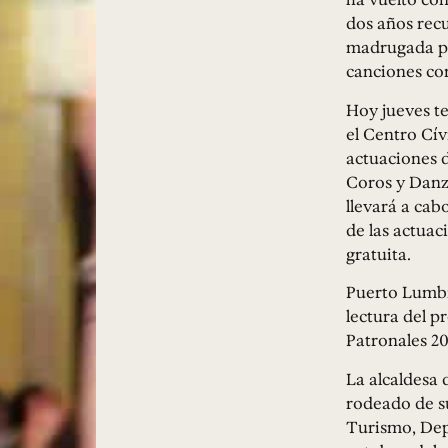
dos años recu
madrugada por
canciones con
Hoy jueves te
el Centro Cív
actuaciones de
Coros y Danza
llevará a cab
de las actuac
gratuita.
Puerto Lumbre
lectura del pr
Patronales 20
La alcaldesa
rodeado de su
Turismo, Depo