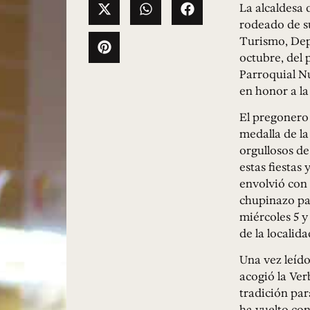
La alcaldesa
rodeado de su
Turismo, Depo
octubre, del 
Parroquial N
en honor a la
El pregonero 
medalla de la
orgullosos de
estas fiestas 
envolvió con s
chupinazo par
miércoles 5 y
de la localida
Una vez leído 
acogió la Ver
tradición par
ha vuelto con