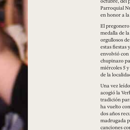
octubre, del 
Parroquial N
en honor a la
El pregonero 
medalla de la
orgullosos de
estas fiestas 
envolvió con s
chupinazo par
miércoles 5 y
de la localida
Una vez leído 
acogió la Ver
tradición par
ha vuelto con
dos años recu
madrugada por
canciones con