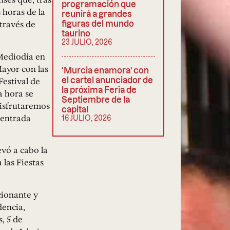
programación que
 horas de la
reunirá a grandes
través de
figuras del mundo
taurino
23 JULIO, 2026
 Mediodía en
Mayor con las
‘Murcia enamora’ con
Festival de
el cartel anunciador de
la próxima Feria de
a hora se
Septiembre de la
disfrutaremos
capital
 entrada
16 JULIO, 2026
evó a cabo la
 las Fiestas
cionante y
dencia,
, 5 de