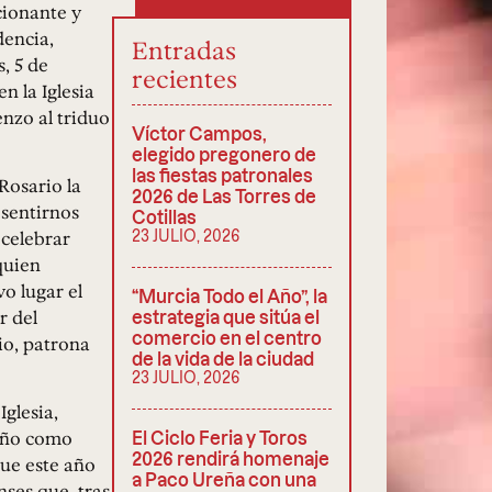
cionante y
dencia,
Entradas
, 5 de
recientes
n la Iglesia
nzo al triduo
Víctor Campos,
elegido pregonero de
las fiestas patronales
Rosario la
2026 de Las Torres de
 sentirnos
Cotillas
 celebrar
23 JULIO, 2026
 quien
vo lugar el
“Murcia Todo el Año”, la
r del
estrategia que sitúa el
comercio en el centro
io, patrona
de la vida de la ciudad
23 JULIO, 2026
Iglesia,
 año como
El Ciclo Feria y Toros
2026 rendirá homenaje
que este año
a Paco Ureña con una
ses que, tras