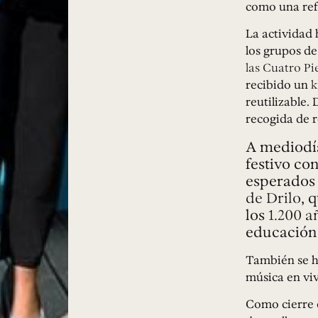
como una refe
La actividad
los grupos d
las Cuatro Pi
recibido un
k
reutilizable.
recogida de r
A mediodía
festivo co
esperados 
de Drilo
, 
los
1.200 a
educación 
También se h
música en viv
Como cierre d