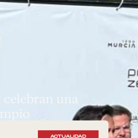
 celebran una
impio
ACTUALIDAD