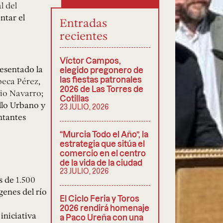
l del
ntar el
Entradas
recientes
Víctor Campos,
esentado la
elegido pregonero de
las fiestas patronales
eca Pérez
,
2026 de Las Torres de
io Navarro
;
Cotillas
llo Urbano y
23 JULIO, 2026
ntantes
“Murcia Todo el Año”, la
estrategia que sitúa el
comercio en el centro
de la vida de la ciudad
23 JULIO, 2026
s de
1.500
enes del río
El Ciclo Feria y Toros
2026 rendirá homenaje
 iniciativa
a Paco Ureña con una