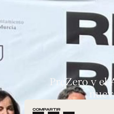
PreZero y el
nuev
COMPARTIR