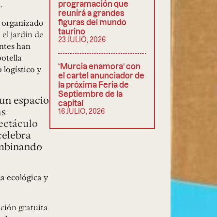
.
programación que
reunirá a grandes
n organizado
figuras del mundo
taurino
e
el jardín de
23 JULIO, 2026
ntes han
otella
‘Murcia enamora’ con
logístico y
el cartel anunciador de
la próxima Feria de
Septiembre de la
 un espacio
capital
ás
16 JULIO, 2026
ectáculo
celebra
mbinando
a ecológica y
ción gratuita