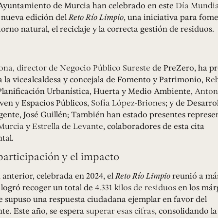
 Ayuntamiento de Murcia han celebrado en este
Día Mundia
nueva edición del
Reto Río Limpio
, una iniciativa para fome
orno natural, el reciclaje y la correcta gestión de residuos.
na, director de Negocio Público Sureste
de PreZero, ha pr
a la vicealcaldesa y concejala de Fomento y Patrimonio,
Reb
 Planificación Urbanística, Huerta y Medio Ambiente,
Anton
ven y Espacios Públicos
, Sofía López-Briones
; y de Desarro
gente, José Guillén; También han estado presentes represe
Murcia
y
Estrella de Levante
, colaboradores de esta cita
tal.
participación y el impacto
 anterior, celebrada en 2024, el
Reto Río Limpio
reunió a má
 logró recoger un total de
4.331 kilos de residuos
en los márg
e supuso una respuesta ciudadana ejemplar en favor del
e. Este año, se espera
superar esas cifras
, consolidando la