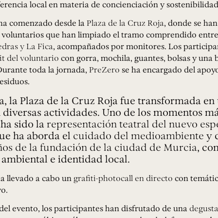
rencia local en materia de concienciación y sostenibilidad
 ha comenzado desde la
Plaza de la Cruz Roja
, donde se ha
e voluntarios que han limpiado el tramo comprendido entr
edras y La Fica
, acompañados por monitores. Los participa
it del voluntario
con gorra, mochila, guantes, bolsas y una b
 Durante toda la jornada,
PreZero
se ha encargado del apoyo 
esiduos.
, la Plaza de la Cruz Roja fue transformada en
n diversas actividades. Uno de los momentos m
ha sido la
representación teatral del nuevo esp
que ha aborda el
cuidado del medioambiente
y 
ños de la fundación de la ciudad de Murcia
, co
ambiental e identidad local.
a llevado a cabo un
grafiti-photocall en directo
con temátic
o.
el evento, los participantes han disfrutado de una
degusta