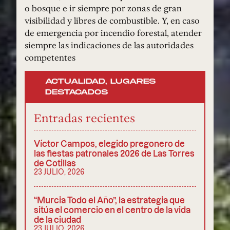
o bosque e ir siempre por zonas de gran
visibilidad y libres de combustible. Y, en caso
de emergencia por incendio forestal, atender
siempre las indicaciones de las autoridades
competentes
ACTUALIDAD
,
LUGARES
DESTACADOS
Entradas recientes
Víctor Campos, elegido pregonero de
las fiestas patronales 2026 de Las Torres
de Cotillas
23 JULIO, 2026
“Murcia Todo el Año”, la estrategia que
sitúa el comercio en el centro de la vida
de la ciudad
23 JULIO, 2026