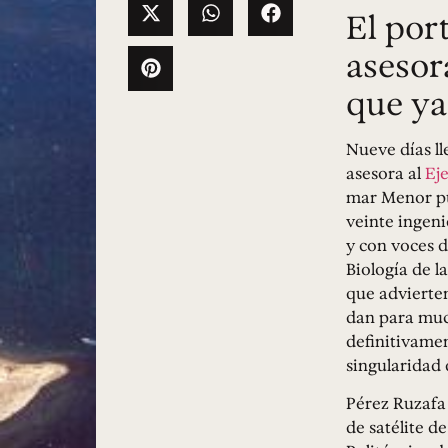
El por
asesor
que ya
Nueve días ll
asesora al
Ej
mar Menor pu
veinte ingeni
y con voces d
Biología de l
que advierten
dan para muc
definitivamen
singularidad 
Pérez Ruzafa 
de satélite d