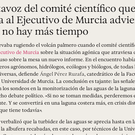
tavoz del comité científico qu
a al Ejecutivo de Murcia advie
 no hay más tiempo
evaba rugiendo el volcán palmero cuando el comité científ
ecutivo de Murcia
sobre la situación agónica que atraviesa 
so sobre la mesa un nuevo informe. En el encuentro habí
eros agrónomos, hidrólogos, ecólogos y biólogos, de todas 
iversas, defiende
Ángel Pérez Ruzafa
, catedrático de la Fa
a Universidad de Murcia. La conclusión es tajante: las señale
 los sondeos en la monitorización de las aguas de la lagun
ho debate político. «Si no se toman medidas, perderemos
te. Y se convertirá en una laguna costera más, en crisis distr
que tiene todavía».
verbalizó que la turbidez de las aguas se aprecia hasta en 
e la albufera recabadas, en este caso, por técnicos de la Uni