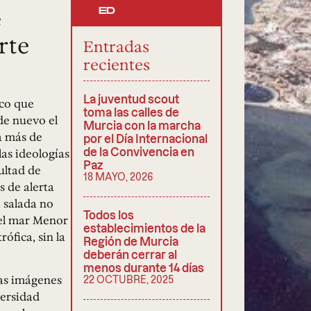
e
ED
rte
Entradas
recientes
La juventud scout
ico que
toma las calles de
de nuevo el
Murcia con la marcha
a más de
por el Día Internacional
las ideologías
de la Convivencia en
Paz
cultad de
18 MAYO, 2026
s de alerta
a salada no
Todos los
 el mar Menor
establecimientos de la
ófica, sin la
Región de Murcia
deberán cerrar al
menos durante 14 días
las imágenes
22 OCTUBRE, 2025
versidad