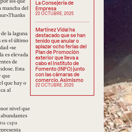
por los que
La Consejería de
la mancha del
Empresa
22 OCTUBRE, 2025
 sur».Thanks
Martínez Vidal ha
 de la laguna
destacado que se han
 en el último
tenido que anular o
aplazar ocho ferias del
idad «se
Plan de Promoción
la es elevada
exterior que lleva a
entes de
cabo el Instituto de
ndose. Esta
Fomento (INFO) junto
con las cámaras de
y que
comercio. Asimismo
l que hay o
22 OCTUBRE, 2025
ica al
nor nivel que
e abundantes
una capa
representa