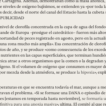
de Cartagena. Además, demostraban cómo la masa anóxica, 
ne niveles de oxígeno bajísimos, se extienden ya «por toda 
 decir, desde el norte del canal del Estacio hasta la cubeta
g!PUBLICIDAD
 nivel de clorofila concentrada en la capa de agua del fondo
ande de Europa –prosigue el catedrático– fueron más altos
ortandad de peces registrado en agosto, pero en la actual
 una zona mucho más amplia». Esa concentración de clorofi
pios de año, y se produce «como consecuencia de los exced
nutrientes en las capas superficiales, que terminan hundié
nica atrae a otros organismos que la comen o la degradan 
geno. Si el volumen de oxígeno que consumen es mayor de
 por mezcla desde la atmósfera, se produce
la hipoxia
», expl
peraturas en que se encuentra todavía el mar, aunque a me
gravan el problema. «Si se formase una DANA o episodio d
nes [estamos en temporada hasta noviembre],
se formaría 
efinitiva para una anoxia masiva
», ultima. El comité al que 