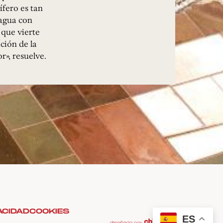
ífero es tan
 agua con
l que vierte
ción de la
r», resuelve.
ACIDAD
COOKIES
ES