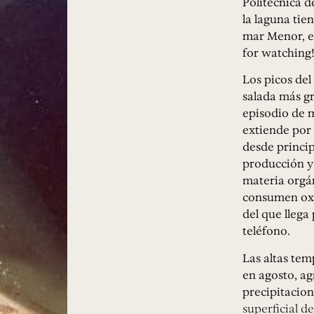
Politécnica 
la laguna tie
mar Menor, es
for watchin
Los picos del
salada más gr
episodio de m
extiende por
desde princi
producción y 
materia orgá
consumen oxí
del que llega
teléfono.
Las altas tem
en agosto, a
precipitacio
superficial d