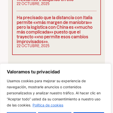
22 OCTUBRE, 2025
Ha precisado que la distancia con Italia
permite «»más margen de maniobra»»
pero la logística con China es «»mucho
más complicada»» puesto que el
trayecto «»no permite esos cambios
improvisados»».
22 OCTUBRE, 2025
COMPARTIR
Valoramos tu privacidad
Usamos cookies para mejorar su experiencia de
navegación, mostrarle anuncios o contenidos
personalizados y analizar nuestro tráfico. Al hacer clic en
“Aceptar todo” usted da su consentimiento a nuestro uso
POLÍTICA DE PRIVACIDAD
COOKIES
de las cookies.
Política de cookies
AVISO LEGAL