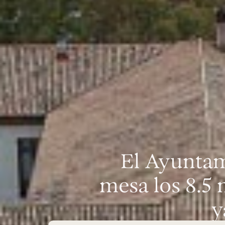
El Ayuntam
mesa los 8.5 
y