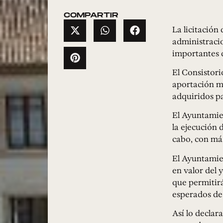
COMPARTIR
La licitación
administraci
importantes 
El Consistori
aportación m
adquiridos pa
El Ayuntamie
la ejecución d
cabo, con más
El Ayuntamien
en valor del 
que permitirá
esperados de 
Así lo declar