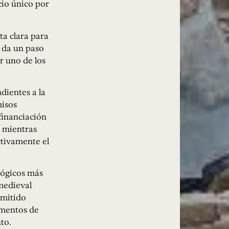
cio único por
ta clara para
 da un paso
r uno de los
dientes a la
misos
 financiación
 mientras
tivamente el
lógicos más
medieval
rmitido
ementos de
to.