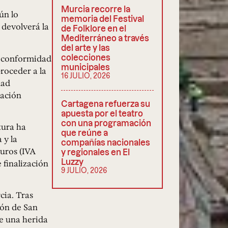
Murcia recorre la
ún lo
memoria del Festival
 devolverá la
de Folklore en el
Mediterráneo a través
del arte y las
a conformidad
colecciones
municipales
proceder a la
16 JULIO, 2026
dad
ación
Cartagena refuerza su
.
apuesta por el teatro
con una programación
tura ha
que reúne a
 y la
compañías nacionales
euros (IVA
y regionales en El
Luzzy
 finalización
9 JULIO, 2026
cia. Tras
ión de San
te una herida