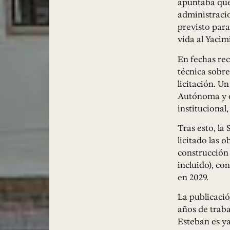
apuntaba que 
administraci
previsto para
vida al Yacim
En fechas rec
técnica sobre
licitación. U
Autónoma y e
institucional
Tras esto, la
licitado las o
construcción 
incluido), co
en 2029.
La publicació
años de traba
Esteban es ya