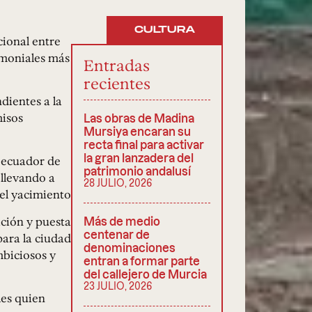
CULTURA
cional entre
imoniales más
Entradas
recientes
dientes a la
misos
Las obras de Madina
Mursiya encaran su
recta final para activar
la gran lanzadera del
 ecuador de
patrimonio andalusí
 llevando a
28 JULIO, 2026
 el yacimiento
ación y puesta
Más de medio
centenar de
para la ciudad
denominaciones
mbiciosos y
entran a formar parte
del callejero de Murcia
23 JULIO, 2026
les quien