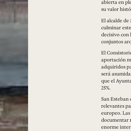
abierta en pl
su valor histó
El alcalde de
culminar este
decisivo con 
conjuntos ar
El Consistori
aportación m
adquiridos pa
será asumida
que el Ayunt
25%.
San Esteban 
relevantes pa
europeo. Las 
documentar nu
enorme interé