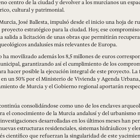
eno centro de la ciudad y devolver a los murcianos un espa
rico, cultural y patrimonial.
 Murcia, José Ballesta, impulsó desde el inicio una hoja de ru
 proyecto estratégico para la ciudad. Hoy, ese compromiso
la salida a licitación de unas obras que permitirán recupera
queológicos andalusíes más relevantes de Europa.
o ha movilizado además los 8,5 millones de euros correspon
unicipal, garantizando así el cumplimiento de los compro
ra hacer posible la ejecución integral de este proyecto. La
 en un 50% por el Ministerio de Vivienda y Agenda Urbana,
amiento de Murcia y el Gobierno regional aportarán respec
continúa consolidándose como uno de los enclaves arqueo
ra el conocimiento de la Murcia andalusí y del urbanismo 
investigaciones desarrolladas en los últimos meses han pe
evas estructuras residenciales, sistemas hidráulicos y el
s científico que refuerzan la singularidad de este yacimien