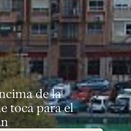
ncima de la
e toca para el
an