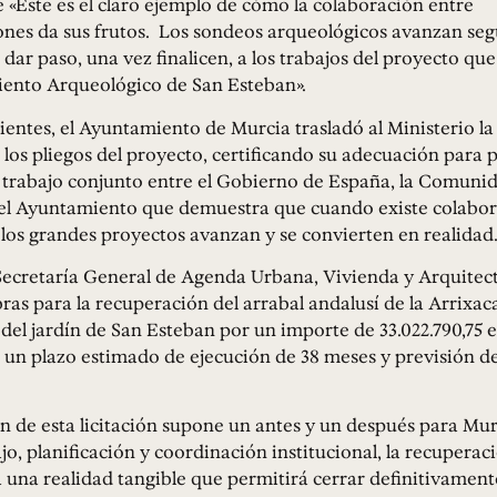
«Este es el claro ejemplo de cómo la colaboración entre
ones da sus frutos. Los sondeos arqueológicos avanzan seg
 dar paso, una vez finalicen, a los trabajos del proyecto que
iento Arqueológico de San Esteban».
ientes, el Ayuntamiento de Murcia trasladó al Ministerio l
 los pliegos del proyecto, certificando su adecuación para 
n trabajo conjunto entre el Gobierno de España, la Comuni
l Ayuntamiento que demuestra que cuando existe colabor
, los grandes proyectos avanzan y se convierten en realidad
 Secretaría General de Agenda Urbana, Vivienda y Arquitec
bras para la recuperación del arrabal andalusí de la Arrixaca
del jardín de San Esteban por un importe de 33.022.790,75 
n un plazo estimado de ejecución de 38 meses y previsión de
n de esta licitación supone un antes y un después para Mur
jo, planificación y coordinación institucional, la recuperac
 una realidad tangible que permitirá cerrar definitivamen