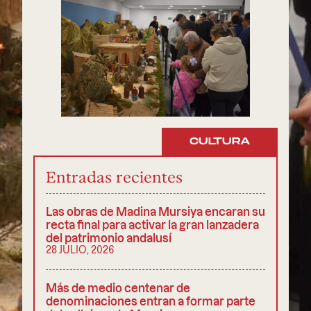
CULTURA
Entradas recientes
Las obras de Madina Mursiya encaran su
recta final para activar la gran lanzadera
del patrimonio andalusí
28 JULIO, 2026
Más de medio centenar de
denominaciones entran a formar parte