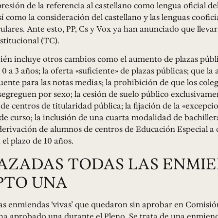
presión de la referencia al castellano como lengua oficial de
í como la consideración del castellano y las lenguas coofic
ulares. Ante esto, PP, Cs y Vox ya han anunciado que llevar
titucional (TC).
ién incluye otros cambios como el aumento de plazas públi
0 a 3 años; la oferta «suficiente» de plazas públicas; que la
uente para las notas medias; la prohibición de que los coleg
egreguen por sexo; la cesión de suelo público exclusivamen
de centros de titularidad pública; la fijación de la «excepci
 de curso; la inclusión de una cuarta modalidad de bachille
 derivación de alumnos de centros de Educación Especial a 
 el plazo de 10 años.
AZADAS TODAS LAS ENMI
PTO UNA
las enmiendas ‘vivas’ que quedaron sin aprobar en Comisi
 ha aprobado una durante el Pleno. Se trata de una enmien