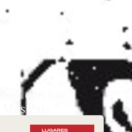
laá’ con los
 Más País
LUGARES