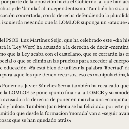
s por parte de la oposición hacia el Gobierno, al que han a
chos y de ‘dar alas’ al independentismo. También ha sido 
ucación concertada, con la derecha defendiendo la pluralida
la izquierda negando que la LOMLOE suponga un «ataque» a
el PSOE, Luz Martínez Seijo, que ha celebrado este «día hi
rá la ‘Ley Wert’, ha acusado a la derecha de decir «mentira
que la Ley acaba con el castellano, que se cerrarán las e
ecial o que se eliminan las pruebas para acceder al cuerpo
 educación. «Ya está bien de utilizar la palabra ‘libertad’, d
 para aquellos que tienen recursos, eso es manipulación», l
 Podemos, Javier Sánchez Serna también ha recalcado que 
e la LOMLOE se pone «punto final» a la LOMCE y su «modelo
a acusado a la derecha de poner en marcha una «campaña
n y bulos». También Joan Mena se ha felicitado por este p
mitido que desde la formación ‘morada’ van a «seguir ava
cosas que se han quedado atrás».