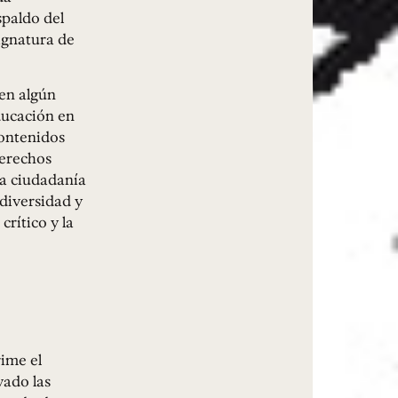
paldo del
ignatura de
«en algún
ducación en
contenidos
Derechos
la ciudadanía
 diversidad y
crítico y la
rime el
vado las