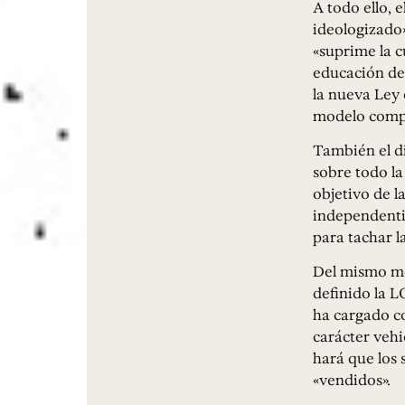
A todo ello,
ideologizado»
«suprime la c
educación de 
la nueva Ley 
modelo compet
También el d
sobre todo la
objetivo de l
independentis
para tachar l
Del mismo mo
definido la 
ha cargado co
carácter veh
hará que los 
«vendidos».