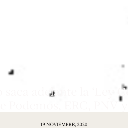
 saca adelante la ‘Ley Ce
e Podemos, ERC, PNV y
19 NOVIEMBRE, 2020