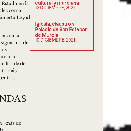
l Estado en la
cultural y murciana
12 DICIEMBRE, 2021
iales como
án esta Ley al
Iglesia, claustro y
Palacio de San Esteban
cas en la
de Murcia
10 DICIEMBRE, 2021
 asignatura de
ios
te a la
onalidad» de
rato más
centros
ENDAS
ón –más de
da