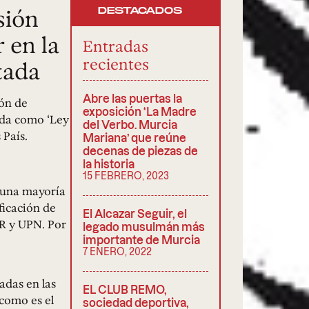
sión
DESTACADOS
 en la
Entradas
recientes
tada
Abre las puertas la
ión de
exposición ‘La Madre
ida como ‘Ley
del Verbo. Murcia
 País.
Mariana’ que reúne
decenas de piezas de
la historia
15 FEBRERO, 2023
, una mayoría
ficación de
El Alcazar Seguir, el
PCR y UPN. Por
legado musulmán más
importante de Murcia
7 ENERO, 2022
adas en las
EL CLUB REMO,
 como es el
sociedad deportiva,