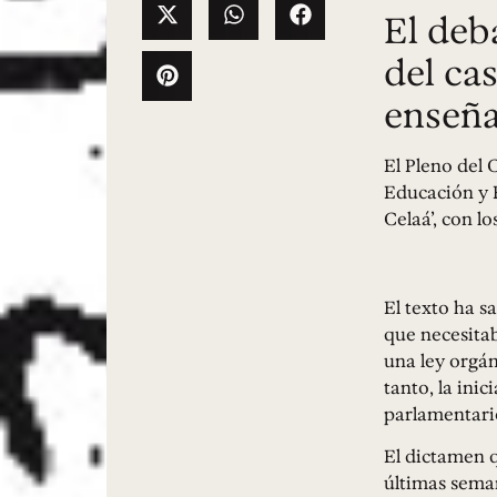
El deb
del ca
enseña
El Pleno del 
Educación y 
Celaá’, con l
El texto ha s
que necesitab
una ley orgán
tanto, la ini
parlamentari
El dictamen 
últimas seman