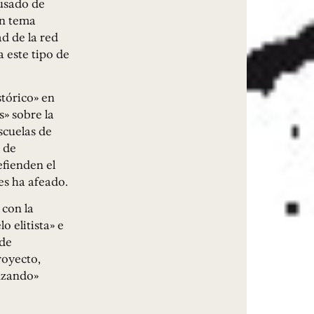
cusado de
un tema
d de la red
 este tipo de
stórico» en
s» sobre la
scuelas de
 de
efienden el
es ha afeado.
con la
 elitista» e
 de
royecto,
nzando»