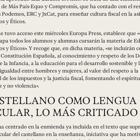
l de Más País-Equo y Compromís, que ha contado con el res
Podemos, ERC y JxCat, para enseñar cultura fiscal en la as
os y Éticos.
que tuvo acceso este miércoles Europa Press, establece que 
tapa todos los alumnos y alumnas cursarán la materia de E
os y Éticos». Y recoge que, en dicha materia, «se incluirán 
a Constitución Española, al conocimiento y respeto de los 
la Infancia, a la educación para el desarrollo sostenible y 
 igualdad entre hombres y mujeres, al valor del respeto a la
l de los impuestos y la justicia fiscal, fomentando el espíritu 
z y no violencia».
ASTELLANO COMO LENGUA
ULAR, LO MÁS CRITICADO
ha centrado en la enmienda ya incluida en el texto que sup
cular del castellano en la enseñanza, iniciativa que ha moti