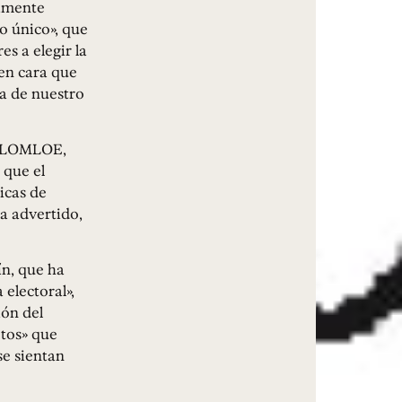
damente
o único», que
es a elegir la
en cara que
ra de nuestro
la LOMLOE,
 que el
icas de
ha advertido,
n, que ha
electoral»,
ión del
tos» que
se sientan