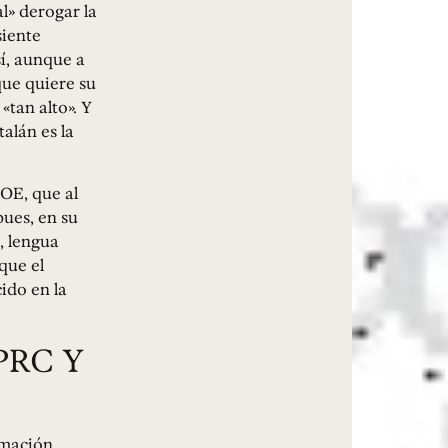
l» derogar la
siente
í, aunque a
que quiere su
tan alto». Y
alán es la
OE, que al
pues, en su
, lengua
que el
ido en la
PRC Y
rmación