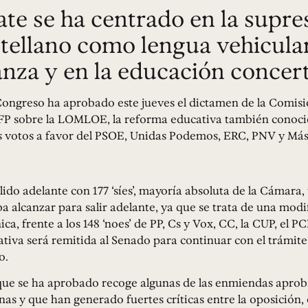
ate se ha centrado en la supre
stellano como lengua vehicular
nza y en la educación concer
Congreso ha aprobado este jueves el dictamen de la Comis
FP sobre la LOMLOE, la reforma educativa también conoc
os votos a favor del PSOE, Unidas Podemos, ERC, PNV y Más
alido adelante con 177 ‘síes’, mayoría absoluta de la Cámara
a alcanzar para salir adelante, ya que se trata de una modi
ica, frente a los 148 ‘noes’ de PP, Cs y Vox, CC, la CUP, el 
ciativa será remitida al Senado para continuar con el trámite
o.
que se ha aprobado recoge algunas de las enmiendas aprob
as y que han generado fuertes críticas entre la oposición,