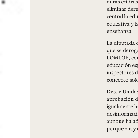
duras crítica
eliminar dere
central la ed
educativa y 
enseñanza.
La diputada d
que se deroga
LOMLOE, como 
educación esp
inspectores de
concepto solo
Desde Unidas
aprobación d
igualmente h
desinformació
aunque ha ad
porque «hay 