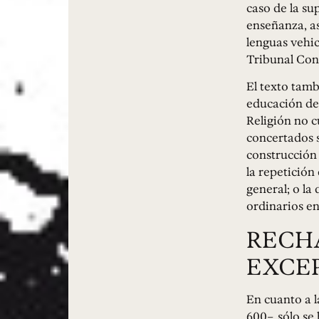
caso de la su
enseñanza, as
lenguas vehic
Tribunal Cons
El texto tamb
educación de 
Religión no c
concertados s
construcción 
la repetición
general; o la
ordinarios en
RECH
EXCE
En cuanto a 
600–, sólo se