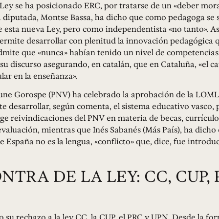
 Ley se ha posicionado ERC, por tratarse de un «deber mora
La diputada, Montse Bassa, ha dicho que como pedagoga se 
e esta nueva Ley, pero como independentista «no tanto». As
permite desarrollar con plenitud la innovación pedagógica 
mite que «nunca» habían tenido un nivel de competencias «
 su discurso asegurando, en catalán, que en Cataluña, «el cat
lar en la enseñanza».
sune Gorospe (PNV) ha celebrado la aprobación de la LOML
 desarrollar, según comenta, el sistema educativo vasco, 
ge reivindicaciones del PNV en materia de becas, currículo
evaluación, mientras que Inés Sabanés (Más País), ha dicho 
 España no es la lengua, «conflicto» que, dice, fue introduc
NTRA DE LA LEY: CC, CUP, 
su rechazo a la ley CC, la CUP, el PRC y UPN. Desde la fo