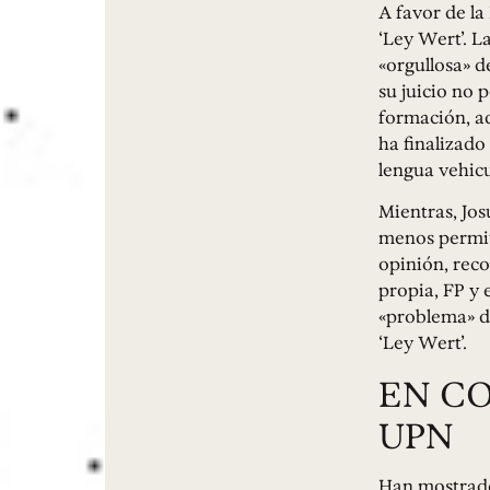
A favor de la
‘Ley Wert’. 
«orgullosa» d
su juicio no 
formación, ad
ha finalizado
lengua vehicu
Mientras, Jo
menos permite
opinión, reco
propia, FP y 
«problema» de
‘Ley Wert’.
EN CO
UPN
Han mostrado 