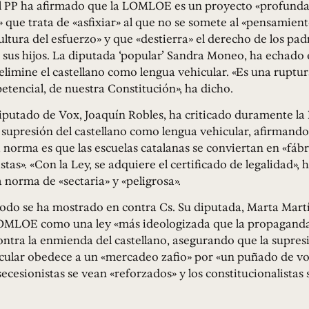
 el PP ha afirmado que la LOMLOE es un proyecto «profun
 que trata de «asfixiar» al que no se somete al «pensamient
ultura del esfuerzo» y que «destierra» el derecho de los padr
sus hijos. La diputada ‘popular’ Sandra Moneo, ha echado 
elimine el castellano como lengua vehicular. «Es una ruptu
encial, de nuestra Constitución», ha dicho.
iputado de Vox, Joaquín Robles, ha criticado duramente 
 supresión del castellano como lengua vehicular, afirmando
a norma es que las escuelas catalanas se conviertan en «fábr
tas». «Con la Ley, se adquiere el certificado de legalidad», 
a norma de «sectaria» y «peligrosa».
do se ha mostrado en contra Cs. Su diputada, Marta Martí
LOMLOE como una ley «más ideologizada que la propaganda 
ntra la enmienda del castellano, asegurando que la supres
icular obedece a un «mercadeo zafio» por «un puñado de vo
secesionistas se vean «reforzados» y los constitucionalistas 