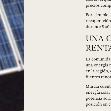
precios compe
Por ejemplo, 
recuperación 
durante 5 año
UNA 
RENTA
La comunidad
una energía m
en la región,
fuentes renov
Murcia cuenta
energía solar
potencia sola
posición en c