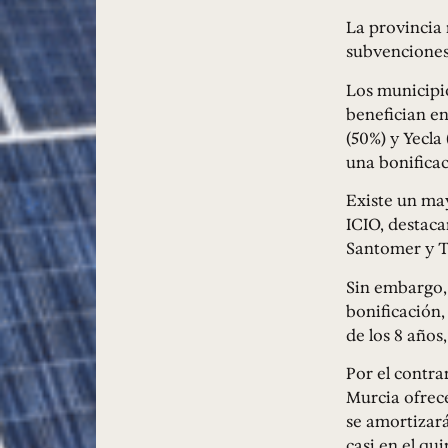
La provincia
subvenciones 
Los municipi
benefician en
(50%) y Yecla
una bonificac
Existe un ma
ICIO, destaca
Santomer y T
Sin embargo,
bonificación,
de los 8 años,
Por el contra
Murcia ofrece
se amortizará
casi en el qu