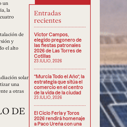
o un
a, la
Entradas
 cuatro
recientes
talación de
Víctor Campos,
elegido pregonero de
rsión y
las fiestas patronales
o el alto
2026 de Las Torres de
Cotillas
23 JULIO, 2026
“Murcia Todo el Año”, la
adiación solar
estrategia que sitúa el
tizar una
comercio en el centro
ente a otras
de la vida de la ciudad
23 JULIO, 2026
LO DE
El Ciclo Feria y Toros
2026 rendirá homenaje
a Paco Ureña con una