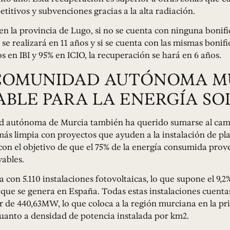
titivos y subvenciones gracias a la alta radiación.
en la provincia de Lugo, si no se cuenta con ninguna bonific
se realizará en 11 años y si se cuenta con las mismas bonif
s en IBI y 95% en ICIO, la recuperación se hará en 6 años.
COMUNIDAD AUTÓNOMA M
BLE PARA LA ENERGÍA SO
 autónoma de Murcia también ha querido sumarse al cam
ás limpia con proyectos que ayuden a la instalación de pla
 con el objetivo de que el 75% de la energía consumida pro
ables.
 con 5.110 instalaciones fotovoltaicas, lo que supone el 9,2%
 que se genera en España. Todas estas instalaciones cuent
r de 440,63MW, lo que coloca a la región murciana en la p
uanto a densidad de potencia instalada por km2.