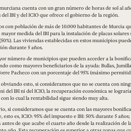
 murciana cuenta con un gran número de horas de sol al añ
del IBI y del ICIO que ofrece el gobierno de la región.
os con población de más de 10.000 habitantes de Murcia qu
 mayor medida del IBI para la instalación de placas solares
 (50%). Las viviendas establecidas en estos municipios pued
ión durante 5 años.
yor número de municipios que pueden acceder a la bonific
ndo como mayores beneficiarios de la ayuda: Bullas, Jumilla
orre Pacheco con un porcentaje del 95% (máximo permitid
 obviando esto, si consideramos que no se cuenta con ning
 ni del IBI ni del ICIO, la recuperación económica se lograrí
 con lo cual la rentabilidad sigue siendo muy alta.
rio, si consideramos que se cuenta con las mayores bonific
, esto es, ICIO: 95% del impuesto e IBI: 50% durante 5 años; 
 antes de que acabe el cuarto año desde la realización de la
into año. Esta recuperación es superior a otras zonas que 