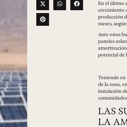
En el último 
crecimiento d
producción de
meses, según 
Ante estas bu
paneles solar
amortización 
potencial de 
Teniendo en c
de la zona, e
instalación de
comunidades 
LAS S
LA A