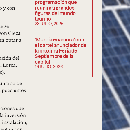
programación que
o y con
reunirá a grandes
figuras del mundo
taurino
23 JULIO, 2026
e se
 son Cieza
en optar a
‘Murcia enamora’ con
el cartel anunciador de
la próxima Feria de
Septiembre de la
ación del
capital
, Lorca,
16 JULIO, 2026
o).
ún tipo de
a poco antes
aciones que
la inversión
 instalación,
cuentan con