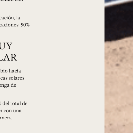
ación, la
icaciones: 50%
UY
LAR
bio hacia
cas solares
venga de
 del total de
an con una
rimera