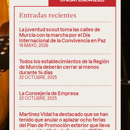
UNCATEGORIZED
Entradas recientes
La juventud scout toma las calles de
Murcia con la marcha por el Día
Internacional de la Convivencia en Paz
18 MAYO, 2026
Todos los establecimientos de la Región
de Murcia deberán cerrar al menos
durante 14 días
22 OCTUBRE, 2025
La Consejería de Empresa
22 OCTUBRE, 2025
Martínez Vidal ha destacado que se han
tenido que anular o aplazar ocho ferias
del Plan de Promoción exterior que lleva