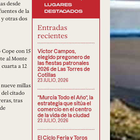
das desde
LUGARES
fuentes de la
DESTACADOS
 y otras dos
Entradas
recientes
o Cope con 15
Víctor Campos,
elegido pregonero de
nte al Monte
las fiestas patronales
 cuarta a 12
2026 de Las Torres de
Cotillas
23 JULIO, 2026
 nueve millas
 del citado
“Murcia Todo el Año”, la
eras, tras
estrategia que sitúa el
 de
comercio en el centro
de la vida de la ciudad
23 JULIO, 2026
El Ciclo Feria y Toros