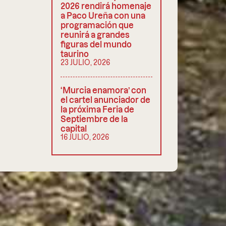
2026 rendirá homenaje
a Paco Ureña con una
programación que
reunirá a grandes
figuras del mundo
taurino
23 JULIO, 2026
‘Murcia enamora’ con
el cartel anunciador de
la próxima Feria de
Septiembre de la
capital
16 JULIO, 2026