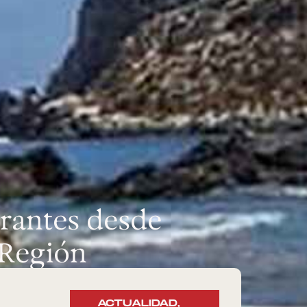
grantes desde
a Región
ACTUALIDAD
,