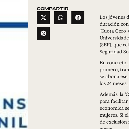
COMPARTIR
Los jóvenes d
duración con 
‘Cuota Cero 
Universidades
(SEF), que re
Seguridad So
En concreto, 
primero, tran
se abona ese 
los 24 meses,
Además, la ‘C
para facilita
económica ser
mujeres. Si e
de exclusión 
euros.