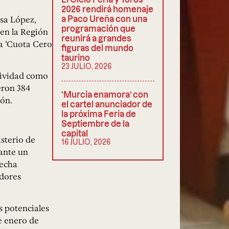
2026 rendirá homenaje
sa López,
a Paco Ureña con una
programación que
en la Región
reunirá a grandes
a ‘Cuota Cero
figuras del mundo
taurino
23 JULIO, 2026
tividad como
eron 384
‘Murcia enamora’ con
ión.
el cartel anunciador de
la próxima Feria de
Septiembre de la
capital
isterio de
16 JULIO, 2026
ante un
fecha
adores
s potenciales
e enero de