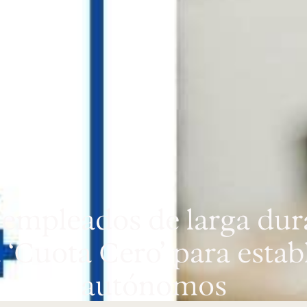
sempleados de larga du
la ‘Cuota Cero’ para est
autónomos