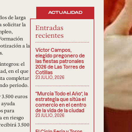
ACTUALIDAD
dos de larga
solicitar la
Entradas
mpleo,
recientes
 Formación
otización a la
Víctor Campos,
s.
elegido pregonero de
las fiestas patronales
ntegros: el
2026 de Las Torres de
ad, en el que
Cotillas
sta completar
23 JULIO, 2026
undo periodo.
“Murcia Todo el Año”, la
 3.500 euros
estrategia que sitúa el
e ayuda
comercio en el centro
os para
de la vida de la ciudad
23 JULIO, 2026
a en riesgo
recibirá 3.500
El Ciclo Feria y Toros